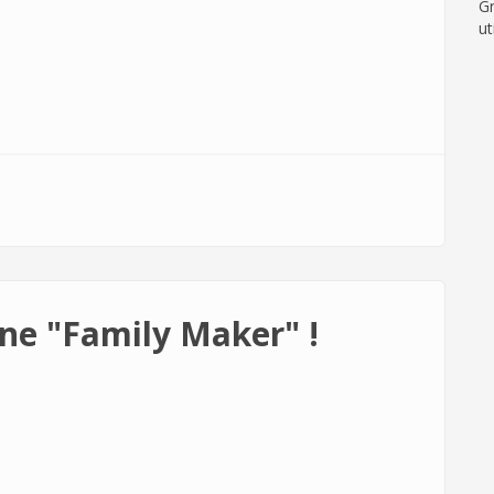
Gr
ut
ne "Family Maker" !