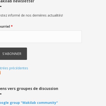
akilab newsletter
stez informé de nos dernières actualités!
ourriel
*
trées précédentes
iens vers groupes de discussion
oogle group "Makilab community"