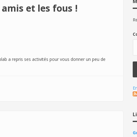
M
 amis et les fous !
Re
C
blab a repris ses activités pour vous donner un peu de
s fous !
En
L
G