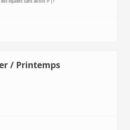
des liquides sans alcool :P ) !
ffinités
er / Printemps
mps