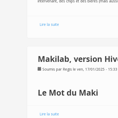
intervenant, des chips et des bières (mais aussi 
Lire la suite
de Meet the Makers ! ... Et plus si a
Makilab, version Hiv
Soumis par
Regis
le ven, 17/01/2025 - 15:33
Le Mot du Maki
Lire la suite
de Makilab, version Hiver / Printe