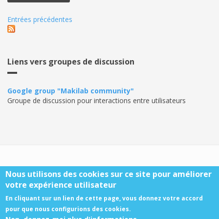
Entrées précédentes
Liens vers groupes de discussion
Google group "Makilab community"
Groupe de discussion pour interactions entre utilisateurs
Makilab A.S.B.L. - N° 0553665607 - IBAN: BE19 3631 3559 3512
Nous utilisons des cookies sur ce site pour améliorer
- BIC: BBRUBEBB
votre expérience utilisateur
2014-2025 -
licence Creative Commons attribution partage à
En cliquant sur un lien de cette page, vous donnez votre accord
l’identique
pour que nous configurions des cookies.