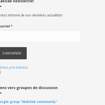
akilab newsletter
stez informé de nos dernières actualités!
ourriel
*
trées précédentes
iens vers groupes de discussion
oogle group "Makilab community"