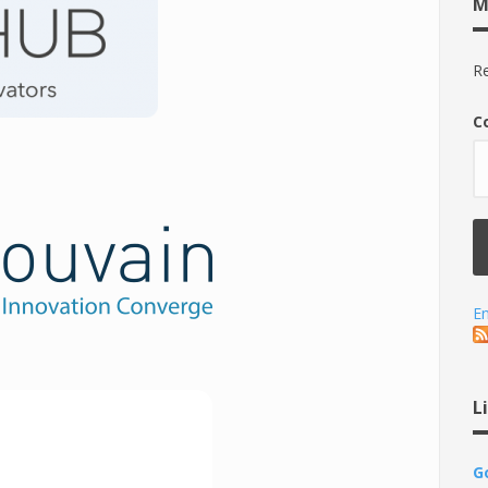
M
Re
C
En
L
G