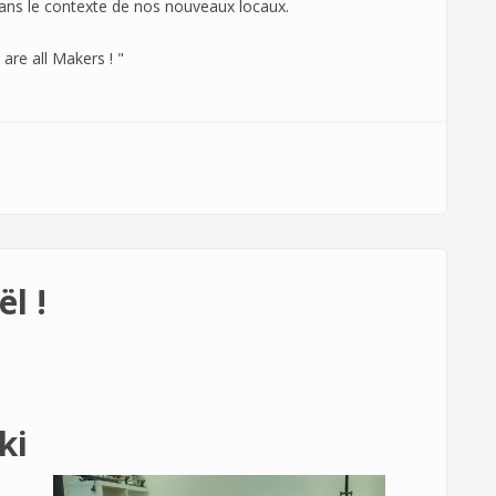
t dans le contexte de nos nouveaux locaux.
are all Makers ! "
ce bien !
l !
ki