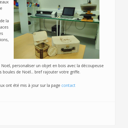
veaux
re
de la
paces
es
ions,
e Noël, personaliser un objet en bois avec la découpeuse
 boules de Noël... bref rajouter votre griffe.
ux ont été mis à jour sur la page
contact