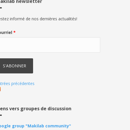
akilab newsletter
stez informé de nos dernières actualités!
ourriel
*
trées précédentes
iens vers groupes de discussion
oogle group "Makilab community"