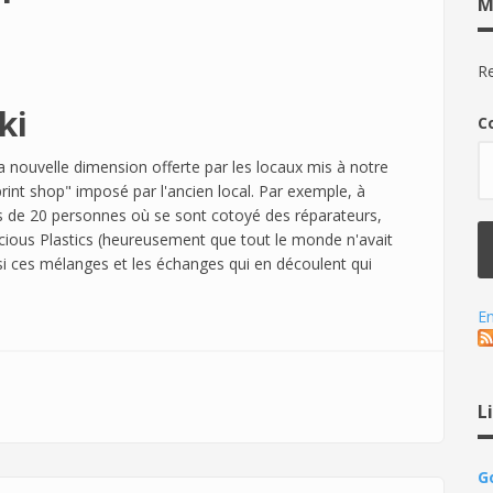
M
Re
ki
C
 nouvelle dimension offerte par les locaux mis à notre
print shop" imposé par l'ancien local. Par exemple, à
s de 20 personnes où se sont cotoyé des réparateurs,
recious Plastics (heureusement que tout le monde n'avait
i ces mélanges et les échanges qui en découlent qui
En
L
G