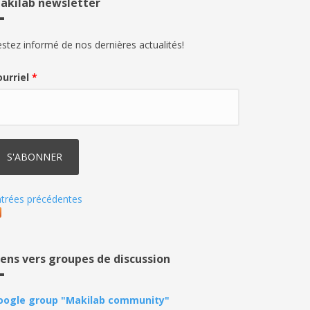
akilab newsletter
stez informé de nos dernières actualités!
ourriel
*
trées précédentes
iens vers groupes de discussion
oogle group "Makilab community"