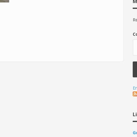
M
Re
C
En
L
G