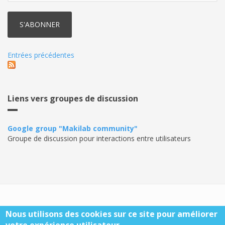
Entrées précédentes
Liens vers groupes de discussion
Google group "Makilab community"
Groupe de discussion pour interactions entre utilisateurs
Makilab A.S.B.L. - N° 0553665607 - IBAN: BE19 3631 3559 3512
Nous utilisons des cookies sur ce site pour améliorer
- BIC: BBRUBEBB