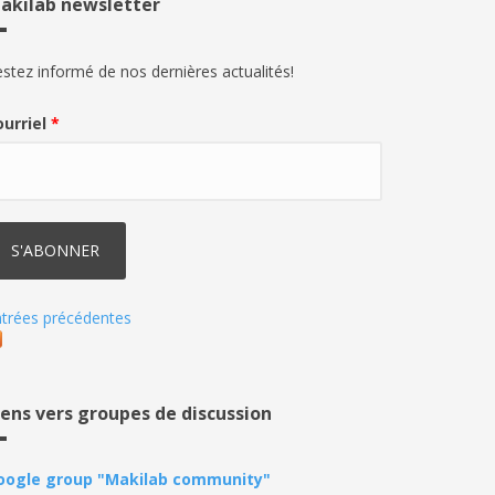
akilab newsletter
stez informé de nos dernières actualités!
ourriel
*
trées précédentes
iens vers groupes de discussion
oogle group "Makilab community"