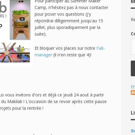
Pour participer au Summer Maker
M
Camp, n'hésitez pas à nous contacter
pour poser vos questions (j'y
Re
répondrai dilligemment jusqu'au 15
juillet, plus sporadiquement par la
C
suite).
Et bloquer vos places sur notre
Fab-
manager
(il n'en reste que 4)!
En
us vous invitons d'ors et déjà ce jeudi 24 aout à partir
du Makilab ! L'occasion de se revoir après cette pause
ojets pour la rentrée !
L
G